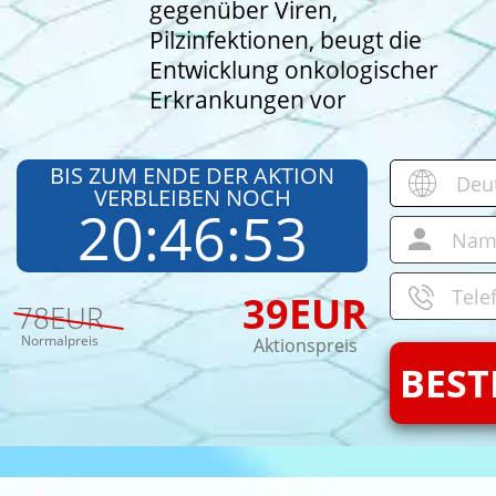
gegenüber Viren,
Pilzinfektionen, beugt die
Entwicklung onkologischer
Erkrankungen vor
BIS ZUM ENDE DER AKTION
VERBLEIBEN NOCH
20
:
46
:
52
39
EUR
78
EUR
Normalpreis
Aktionspreis
BEST