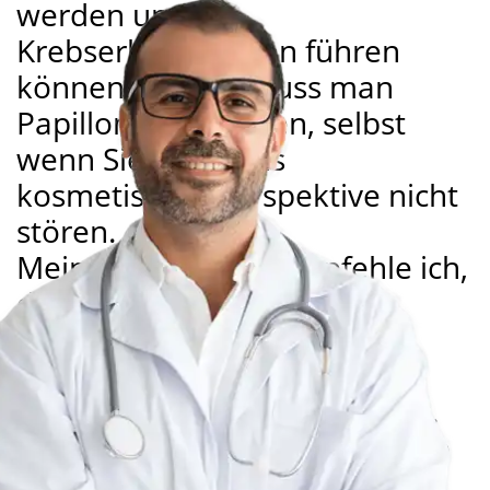
werden und zu
Krebserkrankungen führen
können. Darum muss man
Papillome entfernen, selbst
wenn Sie diese aus
kosmetischer Perspektive nicht
stören.
Meinen Patienten empfehle ich,
das Gel
REMOVIO
zu
verwenden. Das ist das
wirksamste und sicherste
Mittel, das es momentan gibt.
REMOVIO bekämpft Papillome
und Warzen in den tiefsten