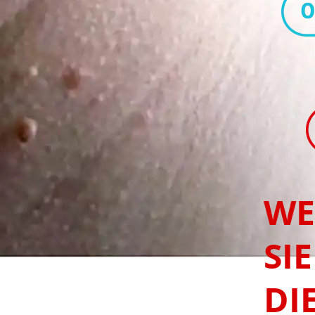
WE
SIE
DI