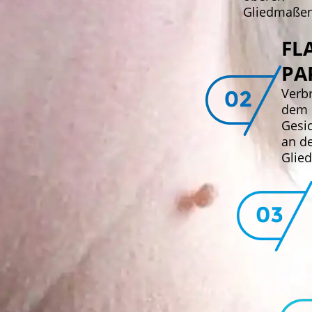
Gliedmaße
FL
PA
Verbr
dem 
Gesic
an d
Glie