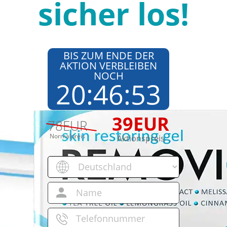
sicher los!
BIS ZUM ENDE DER
AKTION VERBLEIBEN
NOCH
20
:
46
:
52
39
EUR
78
EUR
Normalpreis
Aktionspreis