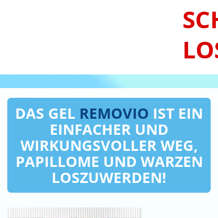
SC
LO
DAS GEL
REMOVIO
IST EIN
EINFACHER UND
WIRKUNGSVOLLER WEG,
PAPILLOME UND WARZEN
LOSZUWERDEN!