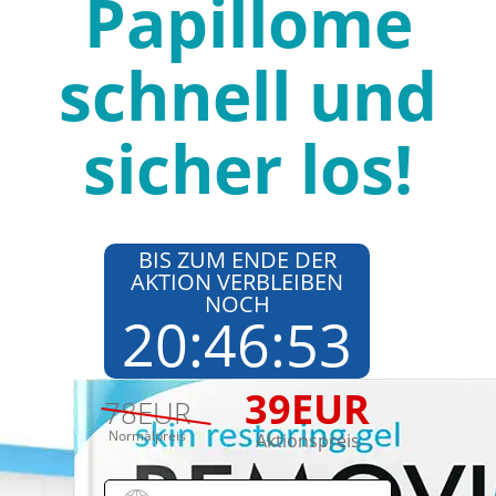
Papillome
schnell und
sicher los!
BIS ZUM ENDE DER
AKTION VERBLEIBEN
NOCH
20
:
46
:
52
39
EUR
78
EUR
Normalpreis
Aktionspreis